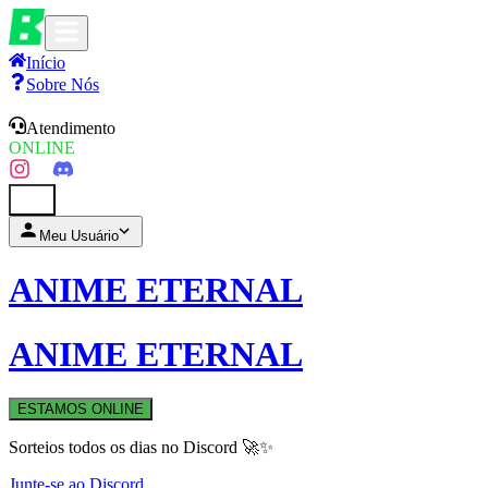
Início
Sobre Nós
Atendimento
ONLINE
0
Meu Usuário
ANIME ETERNAL
ANIME ETERNAL
ESTAMOS ONLINE
Sorteios todos os dias no Discord 🚀✨
Junte-se ao Discord