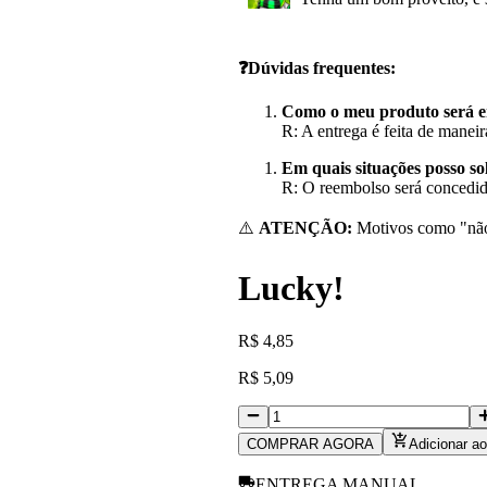
❓Dúvidas frequentes:
Como o meu produto será e
R: A entrega é feita de manei
Em quais situações posso so
R: O reembolso será concedid
⚠️
ATENÇÃO:
Motivos como "não 
Lucky!
R
$
4,85
R
$
5,09
COMPRAR AGORA
Adicionar ao
ENTREGA MANUAL