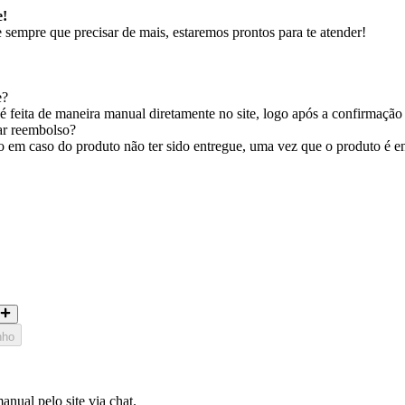
e!
sempre que precisar de mais, estaremos prontos para te atender!
e?
 feita de maneira manual diretamente no site, logo após a confirmação
tar reembolso?
em caso do produto não ter sido entregue, uma vez que o produto é entr
nho
nual pelo site via chat.