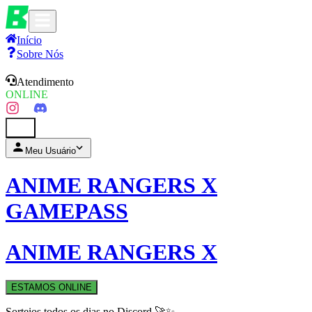
Início
Sobre Nós
Atendimento
ONLINE
0
Meu Usuário
ANIME RANGERS X
GAMEPASS
ANIME RANGERS X
ESTAMOS ONLINE
Sorteios todos os dias no Discord 🚀✨