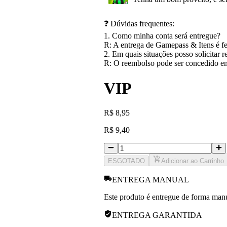
❓ Dúvidas frequentes:
1. Como minha conta será entregue?
R: A entrega de Gamepass & Itens é fe
2. Em quais situações posso solicitar 
R: O reembolso pode ser concedido em 
VIP
R
$
8,95
R
$
9,40
ESGOTADO
Adicionar ao Carrinho
ENTREGA MANUAL
Este produto é entregue de forma manua
ENTREGA GARANTIDA