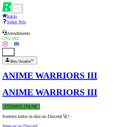
Início
Sobre Nós
Atendimento
ONLINE
0
Meu Usuário
ANIME WARRIORS III
ANIME WARRIORS III
ESTAMOS ONLINE
Sorteios todos os dias no Discord 🚀✨
Junte-se ao Discord