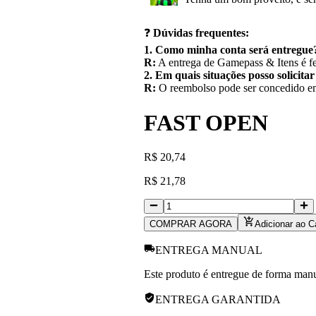
❓
Dúvidas frequentes:
1. Como minha conta será entregue
R:
A entrega de Gamepass & Itens é fe
2. Em quais situações posso solicita
R:
O reembolso pode ser concedido em 
FAST OPEN
R
$
20,74
R
$
21,78
COMPRAR AGORA
Adicionar ao C
ENTREGA MANUAL
Este produto é entregue de forma manua
ENTREGA GARANTIDA