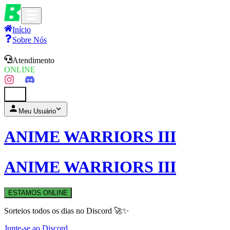
Início
Sobre Nós
Atendimento
ONLINE
0
Meu Usuário
ANIME WARRIORS III
ANIME WARRIORS III
ESTAMOS ONLINE
Sorteios todos os dias no Discord 🚀✨
Junte-se ao Discord