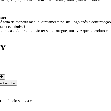
gue?
 feita de maneira manual diretamente no site, logo após a confirmaçã
citar reembolso?
em caso do produto não ter sido entregue, uma vez que o produto é ent
KY
ao Carrinho
nual pelo site via chat.