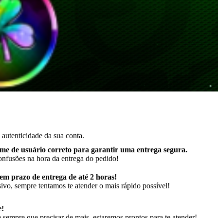
autenticidade da sua conta.
me de usuário correto para garantir uma entrega segura
.
onfusões na hora da entrega do pedido!
m prazo de entrega de até 2 horas!
ivo, sempre tentamos te atender o mais rápido possível!
e!
sempre que precisar de mais, estaremos prontos para te atender!