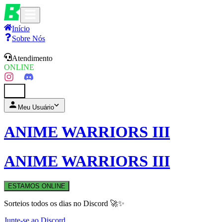
Início
Sobre Nós
Atendimento
ONLINE
0
Meu Usuário
ANIME WARRIORS III
ANIME WARRIORS III
ESTAMOS ONLINE
Sorteios todos os dias no Discord 🚀✨
Junte-se ao Discord