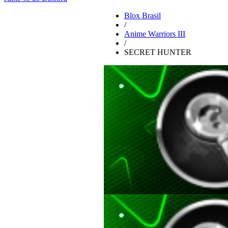
Blox Brasil
/
Anime Warriors III
/
SECRET HUNTER