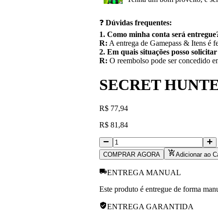
❓
Dúvidas frequentes:
1. Como minha conta será entregue
R:
A entrega de Gamepass & Itens é fe
2. Em quais situações posso solicita
R:
O reembolso pode ser concedido em 
SECRET HUNT
R
$
77,94
R
$
81,84
COMPRAR AGORA
Adicionar ao C
ENTREGA MANUAL
Este produto é entregue de forma manua
ENTREGA GARANTIDA