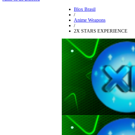
Blox Brasil
/
Anime Weapons
/
2X STARS EXPERIENCE