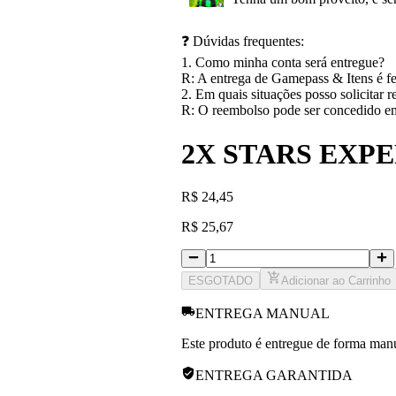
❓ Dúvidas frequentes:
1. Como minha conta será entregue?
R: A entrega de Gamepass & Itens é fe
2. Em quais situações posso solicitar 
R: O reembolso pode ser concedido em 
2X STARS EXP
R
$
24,45
R
$
25,67
ESGOTADO
Adicionar ao Carrinho
ENTREGA MANUAL
Este produto é entregue de forma manua
ENTREGA GARANTIDA