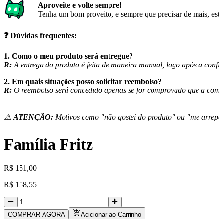
Aproveite e volte sempre!
Tenha um bom proveito, e sempre que precisar de mais, est
❓
Dúvidas frequentes:
1. Como o meu produto será entregue?
R:
A entrega do produto é feita de maneira manual, logo após a co
2. Em quais situações posso solicitar reembolso?
R:
O reembolso será concedido apenas se for comprovado que a comp
⚠️
ATENÇÃO:
Motivos como "não gostei do produto" ou "me arrep
Família Fritz
R
$
151,00
R
$
158,55
COMPRAR AGORA
Adicionar ao Carrinho