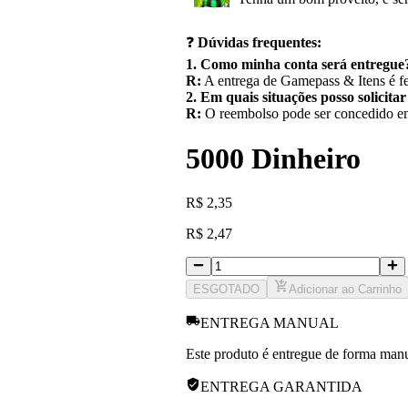
❓
Dúvidas frequentes:
1. Como minha conta será entregue
R:
A entrega de Gamepass & Itens é fe
2. Em quais situações posso solicita
R:
O reembolso pode ser concedido em 
5000 Dinheiro
R
$
2,35
R
$
2,47
ESGOTADO
Adicionar ao Carrinho
ENTREGA MANUAL
Este produto é entregue de forma manua
ENTREGA GARANTIDA