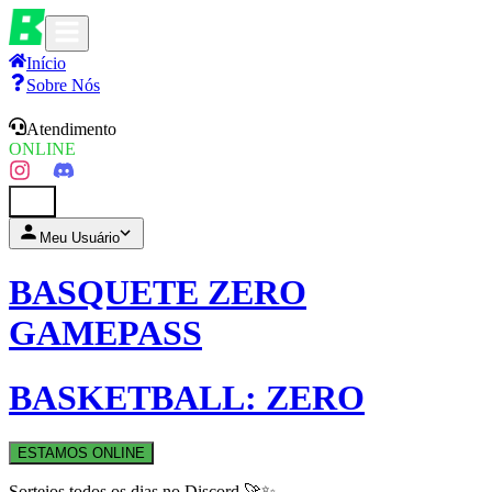
Início
Sobre Nós
Atendimento
ONLINE
0
Meu Usuário
BASQUETE ZERO
GAMEPASS
BASKETBALL: ZERO
ESTAMOS ONLINE
Sorteios todos os dias no Discord 🚀✨