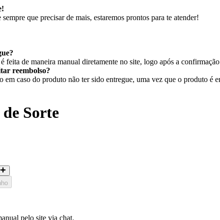
e!
sempre que precisar de mais, estaremos prontos para te atender!
gue?
 feita de maneira manual diretamente no site, logo após a confirmaçã
citar reembolso?
em caso do produto não ter sido entregue, uma vez que o produto é ent
 de Sorte
nho
nual pelo site via chat.