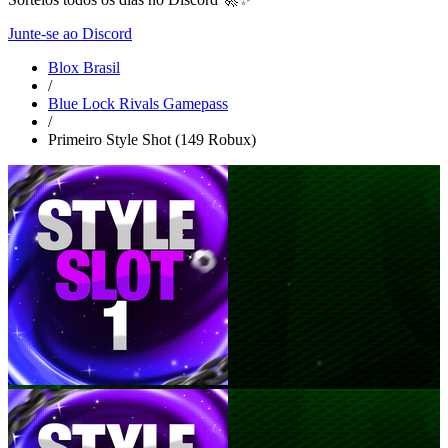
Junte-se ao Discord
Blox Brasil
/
Blue Lock Rivals Gamepass
/
Primeiro Style Shot (149 Robux)