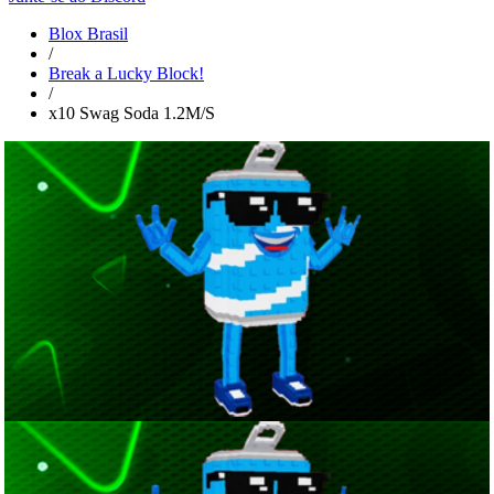
Blox Brasil
/
Break a Lucky Block!
/
x10 Swag Soda 1.2M/S