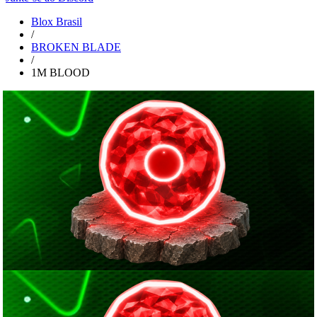
Blox Brasil
/
BROKEN BLADE
/
1M BLOOD