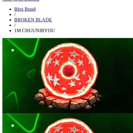
Blox Brasil
/
BROKEN BLADE
/
1M CHUUNIBYOU