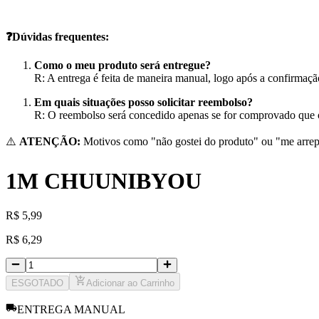
❓Dúvidas frequentes:
Como o meu produto será entregue?
R: A entrega é feita de maneira manual, logo após a confirmaç
Em quais situações posso solicitar reembolso?
R: O reembolso será concedido apenas se for comprovado que o 
⚠️
ATENÇÃO:
Motivos como "não gostei do produto" ou "me arrepe
1M CHUUNIBYOU
R
$
5,99
R
$
6,29
ESGOTADO
Adicionar ao Carrinho
ENTREGA MANUAL