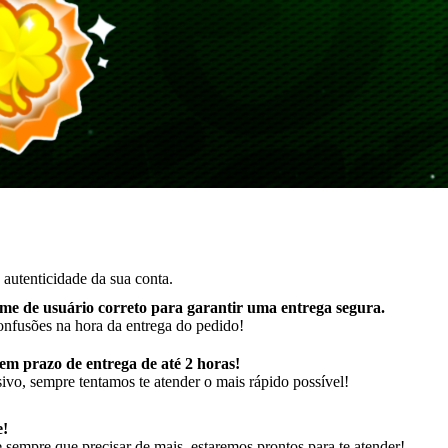
autenticidade da sua conta.
me de usuário correto para garantir uma entrega segura
.
onfusões na hora da entrega do pedido!
m prazo de entrega de até 2 horas!
ivo, sempre tentamos te atender o mais rápido possível!
e!
sempre que precisar de mais, estaremos prontos para te atender!