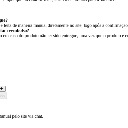
gue?
 feita de maneira manual diretamente no site, logo após a confirmaçã
citar reembolso?
em caso do produto não ter sido entregue, uma vez que o produto é ent
nho
nual pelo site via chat.