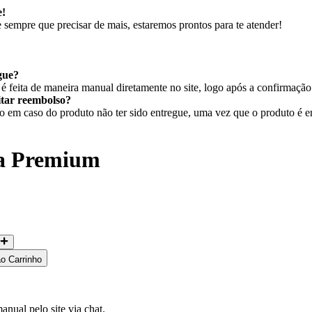
e!
sempre que precisar de mais, estaremos prontos para te atender!
gue?
 feita de maneira manual diretamente no site, logo após a confirmaçã
citar reembolso?
em caso do produto não ter sido entregue, uma vez que o produto é ent
ha Premium
ao Carrinho
nual pelo site via chat.