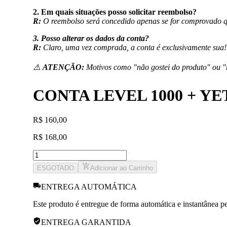
2. Em quais situações posso solicitar reembolso?
R:
O reembolso será concedido apenas se for comprovado qu
3. Posso alterar os dados da conta?
R:
Claro, uma vez comprada, a conta é exclusivamente sua!
⚠️
ATENÇÃO:
Motivos como "não gostei do produto" ou "
CONTA LEVEL 1000 + Y
R
$
160,00
R
$
168,00
ESGOTADO
Adicionar ao Carrinho
ENTREGA AUTOMÁTICA
Este produto é entregue de forma automática e instantânea pe
ENTREGA GARANTIDA