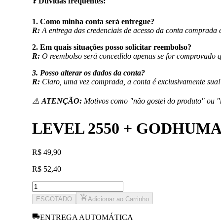
❓
Dúvidas frequentes:
1. Como minha conta será entregue?
R:
A entrega das credenciais de acesso da conta comprada é
2. Em quais situações posso solicitar reembolso?
R:
O reembolso será concedido apenas se for comprovado qu
3. Posso alterar os dados da conta?
R:
Claro, uma vez comprada, a conta é exclusivamente sua!
⚠️
ATENÇÃO:
Motivos como "não gostei do produto" ou "
LEVEL 2550 + GODHUMA
R
$
49,90
R
$
52,40
ESGOTADO
Adicionar ao Carrinho
ENTREGA AUTOMÁTICA