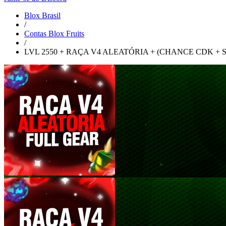
Blox Brasil
/
Contas Blox Fruits
/
LVL 2550 + RAÇA V4 ALEATÓRIA + (CHANCE CDK + S