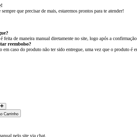
e!
sempre que precisar de mais, estaremos prontos para te atender!
gue?
 feita de maneira manual diretamente no site, logo após a confirmaçã
citar reembolso?
em caso do produto não ter sido entregue, uma vez que o produto é ent
ao Carrinho
nual pelo site via chat.