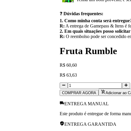
❓
Dúvidas frequentes:
1. Como minha conta será entregue
R:
A entrega de Gamepass & Itens é fe
2. Em quais situações posso solicita
R:
O reembolso pode ser concedido em 
Fruta Rumble
R
$
60,60
R
$
63,63
COMPRAR AGORA
Adicionar ao C
ENTREGA MANUAL
Este produto é entregue de forma manua
ENTREGA GARANTIDA