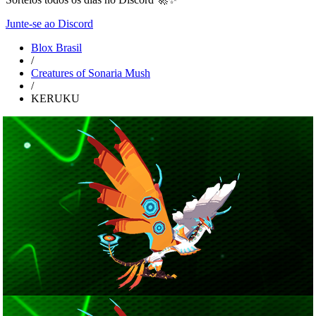
Junte-se ao Discord
Blox Brasil
/
Creatures of Sonaria Mush
/
KERUKU