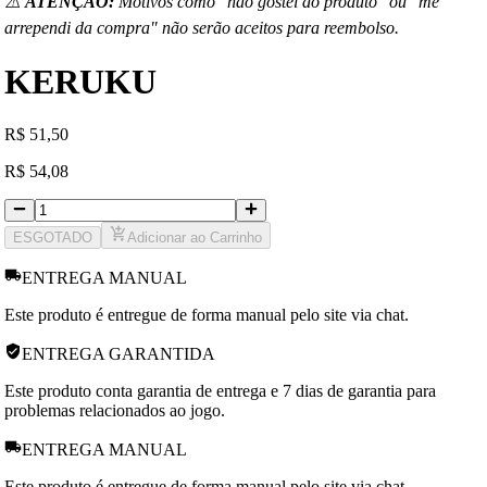
⚠️
ATENÇÃO:
Motivos como "não gostei do produto" ou "me
arrependi da compra" não serão aceitos para reembolso.
KERUKU
R
$
51,50
R
$
54,08
ESGOTADO
Adicionar ao Carrinho
ENTREGA MANUAL
Este produto é entregue de forma manual pelo site via chat.
ENTREGA GARANTIDA
Este produto conta garantia de entrega e 7 dias de garantia para
problemas relacionados ao jogo.
ENTREGA MANUAL
Este produto é entregue de forma manual pelo site via chat.