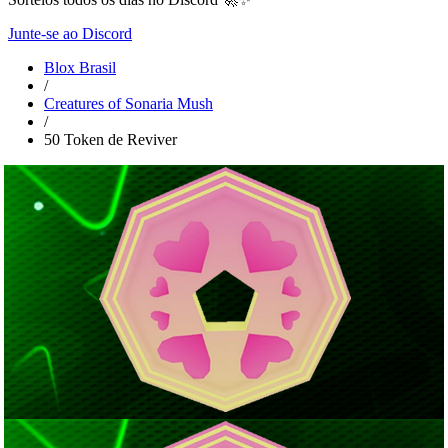
Junte-se ao Discord
Blox Brasil
/
Creatures of Sonaria Mush
/
50 Token de Reviver