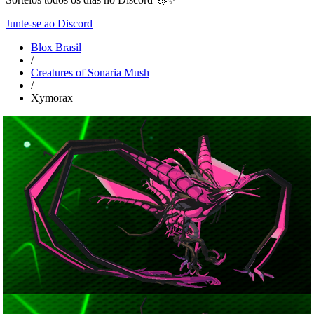
Junte-se ao Discord
Blox Brasil
/
Creatures of Sonaria Mush
/
Xymorax