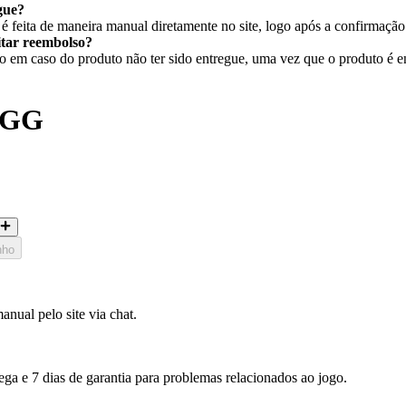
gue?
 feita de maneira manual diretamente no site, logo após a confirmaçã
citar reembolso?
em caso do produto não ter sido entregue, uma vez que o produto é ent
 EGG
nho
nual pelo site via chat.
ega e 7 dias de garantia para problemas relacionados ao jogo.