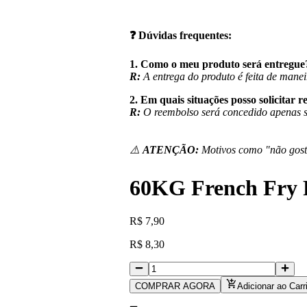
❓
Dúvidas frequentes:
1. Como o meu produto será entregue
R:
A entrega do produto é feita de man
2. Em quais situações posso solicitar 
R:
O reembolso será concedido apenas s
⚠️
ATENÇÃO:
Motivos como "não goste
60KG French Fr
R
$
7,90
R
$
8,30
COMPRAR AGORA
Adicionar ao Carr