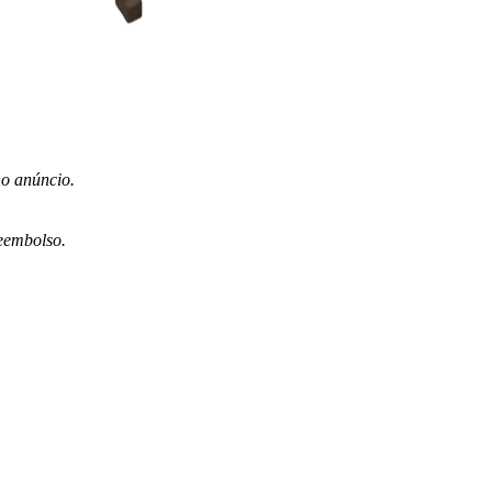
no anúncio.
eembolso.