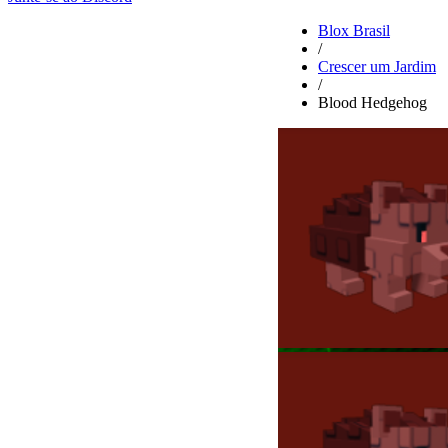
Blox Brasil
/
Crescer um Jardim
/
Blood Hedgehog