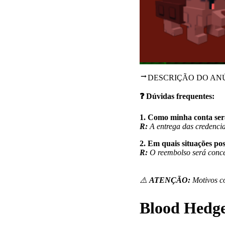
DESCRIÇÃO DO AN
❓ Dúvidas frequentes:
1. Como minha conta ser
R:
A entrega das credenci
2. Em quais situações pos
R:
O reembolso será conce
⚠️
ATENÇÃO:
Motivos co
Blood Hedg