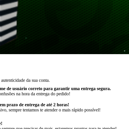
autenticidade da sua conta.
me de usuário correto para garantir uma entrega segura
.
onfusões na hora da entrega do pedido!
m prazo de entrega de até 2 horas!
ivo, sempre tentamos te atender o mais rápido possível!
e!
sempre que precisar de mais, estaremos prontos para te atender!