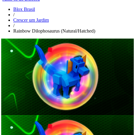
Blox Brasil
/
Crescer um Jardim
/
Rainbow Dilophosaurus (Natural/Hatched)