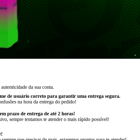
autenticidade da sua conta.
me de usuário correto para garantir uma entrega segura
.
onfusões na hora da entrega do pedido!
m prazo de entrega de até 2 horas!
ivo, sempre tentamos te atender o mais rápido possível!
e!
sempre que precisar de mais, estaremos prontos para te atender!