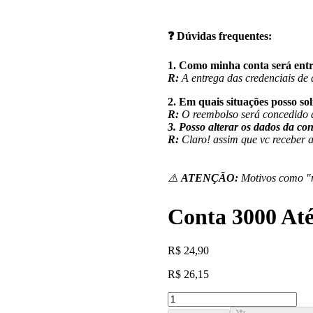
❓
Dúvidas frequentes:
1. Como minha conta será ent
R:
A entrega das credenciais de
2. Em quais situações posso so
R:
O reembolso será concedido a
3. Posso alterar os dados da co
R:
Claro! assim que vc receber a
⚠️
ATENÇÃO:
Motivos como "n
Conta 3000 At
R
$
24,90
R
$
26,15