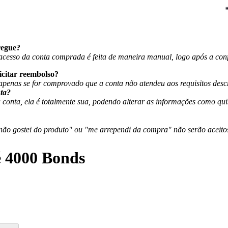
regue?
 acesso da conta comprada é feita de maneira manual, logo após a co
licitar reembolso?
penas se for comprovado que a conta não atendeu aos requisitos descr
nta?
 conta, ela é totalmente sua, podendo alterar as informações como qui
ão gostei do produto" ou "me arrependi da compra" não serão aceito
é 4000 Bonds