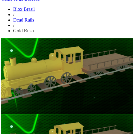
Blox Brasil
/
Dead Rails
/
Gold Rush