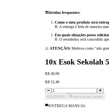
❓Dúvidas frequentes:
Como o meu produto será entre
R: A entrega é feita de maneira ma
Em quais situações posso solicit
R: O reembolso será concedido apen
⚠️
ATENÇÃO:
Motivos como "não goste
10x Esok Sekola
R
$
49,99
R
$
52,49
ESGOTADO
Adicionar ao Carrinho
ENTREGA MANUAL