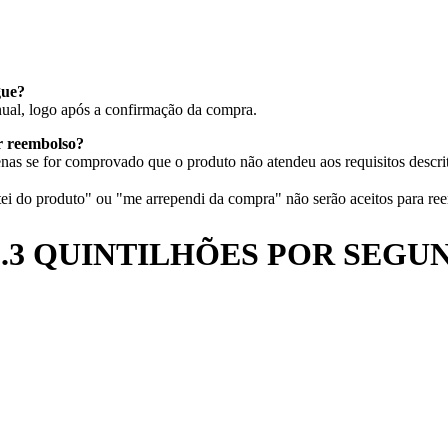
gue?
nual, logo após a confirmação da compra.
ar reembolso?
as se for comprovado que o produto não atendeu aos requisitos descri
i do produto" ou "me arrependi da compra" não serão aceitos para re
h 5.3 QUINTILHÕES POR SEG