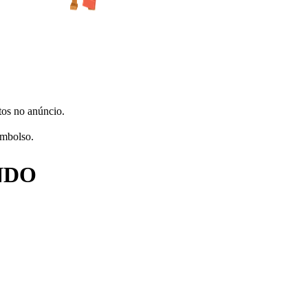
tos no anúncio.
embolso.
UNDO