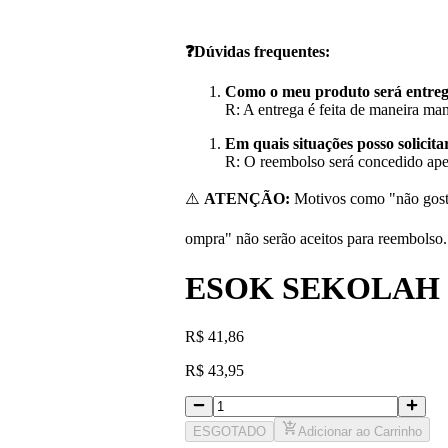
❓Dúvidas frequentes:
Como o meu produto será entre
R: A entrega é feita de maneira ma
Em quais situações posso solicit
R: O reembolso será concedido apen
⚠️
ATENÇÃO:
Motivos como "não goste
ompra" não serão aceitos para reembolso.
ESOK SEKOLAH 1
R
$
41,86
R
$
43,95
ESGOTADO
Adicionar ao Carrinho