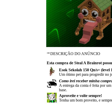
DESCRIÇÃO DO ANÚNCIO
Esta compra de Steal A Brainrot possu
Esok Sekolah 150 Qn/s+
(level 
Um ótimo pet para progredir no j
Como irei receber minha compr
A entrega da conta é feita por um
base.
Aproveite e volte sempre!
Tenha um bom proveito, e sempre 