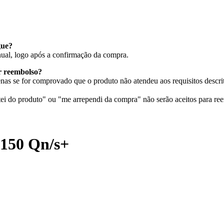
gue?
nual, logo após a confirmação da compra.
ar reembolso?
as se for comprovado que o produto não atendeu aos requisitos descri
i do produto" ou "me arrependi da compra" não serão aceitos para re
50 Qn/s+