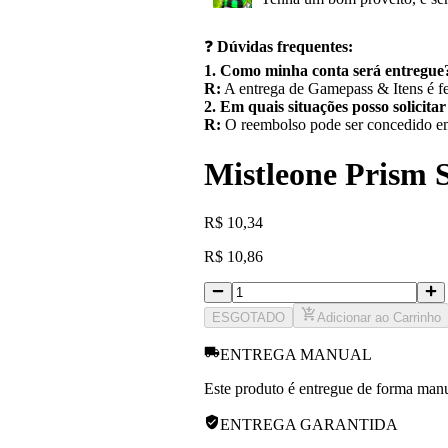
❓
Dúvidas frequentes:
1. Como minha conta será entregue
R:
A entrega de Gamepass & Itens é fe
2. Em quais situações posso solicita
R:
O reembolso pode ser concedido em 
Mistleone Prism 
R
$
10,34
R
$
10,86
ESGOTADO
Adicionar ao Carrinho
ENTREGA MANUAL
Este produto é entregue de forma manua
ENTREGA GARANTIDA