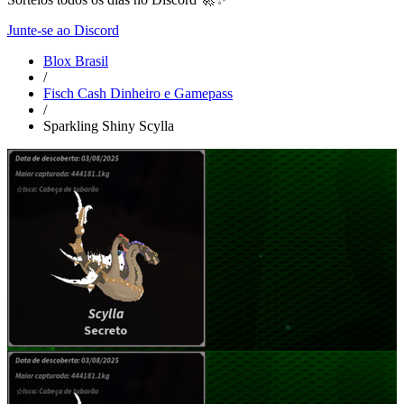
Junte-se ao Discord
Blox Brasil
/
Fisch Cash Dinheiro e Gamepass
/
Sparkling Shiny Scylla