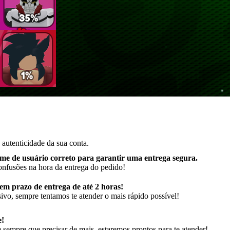
autenticidade da sua conta.
me de usuário correto para garantir uma entrega segura
.
onfusões na hora da entrega do pedido!
m prazo de entrega de até 2 horas!
ivo, sempre tentamos te atender o mais rápido possível!
e!
sempre que precisar de mais, estaremos prontos para te atender!