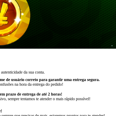
autenticidade da sua conta.
me de usuário correto para garantir uma entrega segura
.
onfusões na hora da entrega do pedido!
m prazo de entrega de até 2 horas!
ivo, sempre tentamos te atender o mais rápido possível!
e!
sempre que precisar de mais, estaremos prontos para te atender!