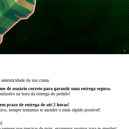
autenticidade da sua conta.
me de usuário correto para garantir uma entrega segura
.
onfusões na hora da entrega do pedido!
m prazo de entrega de até 2 horas!
ivo, sempre tentamos te atender o mais rápido possível!
e!
sempre que precisar de mais, estaremos prontos para te atender!