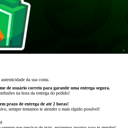
autenticidade da sua conta.
me de usuário correto para garantir uma entrega segura
.
onfusões na hora da entrega do pedido!
m prazo de entrega de até 2 horas!
ivo, sempre tentamos te atender o mais rápido possível!
e!
sempre que precisar de mais, estaremos prontos para te atender!