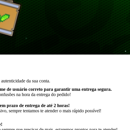
autenticidade da sua conta.
me de usuário correto para garantir uma entrega segura
.
onfusões na hora da entrega do pedido!
m prazo de entrega de até 2 horas!
ivo, sempre tentamos te atender o mais rápido possível!
e!
sempre que precisar de mais, estaremos prontos para te atender!