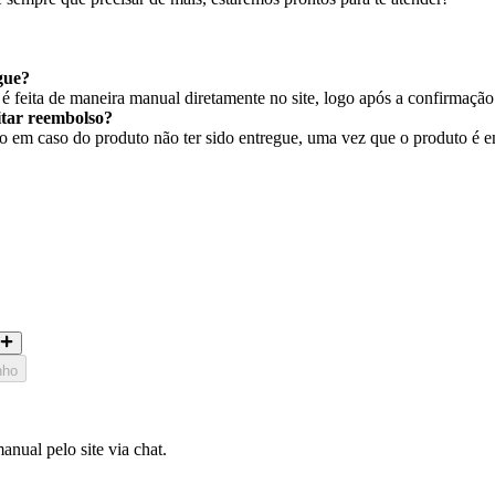
gue?
 feita de maneira manual diretamente no site, logo após a confirmaçã
citar reembolso?
em caso do produto não ter sido entregue, uma vez que o produto é ent
nho
nual pelo site via chat.