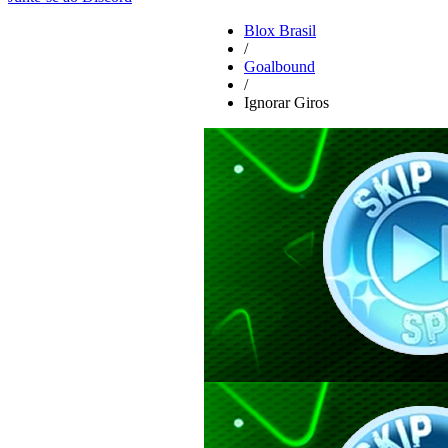
Blox Brasil
/
Goalbound
/
Ignorar Giros