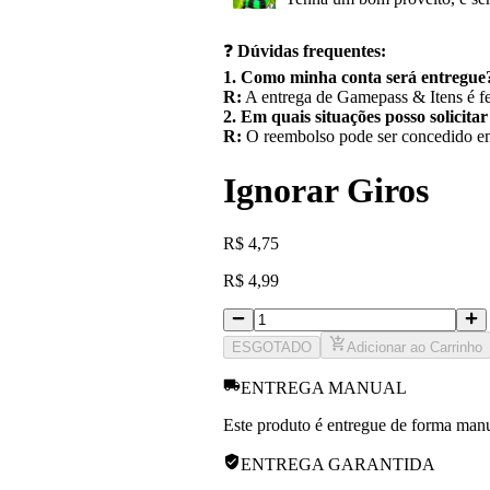
❓
Dúvidas frequentes:
1. Como minha conta será entregue
R:
A entrega de Gamepass & Itens é fe
2. Em quais situações posso solicita
R:
O reembolso pode ser concedido em 
Ignorar Giros
R
$
4,75
R
$
4,99
ESGOTADO
Adicionar ao Carrinho
ENTREGA MANUAL
Este produto é entregue de forma manua
ENTREGA GARANTIDA