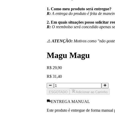
1. Como meu produto será entregue?
R:
A entrega do produto é feita de mane
2. Em quais situações posso solicitar r
R:
O reembolso será concedido apenas se 
⚠️
ATENÇÃO:
Motivos como "não gostei
Magu Magu
R
$
29,90
R
$
31,40
ESGOTADO
Adicionar ao Carrinho
ENTREGA MANUAL
Este produto é entregue de forma manual pe