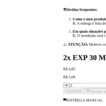
❓Dúvidas frequentes:
Como o meu produto
R: A entrega é feita 
Em quais situações p
R: O reembolso será c
⚠️
ATENÇÃO:
Motivos com
2x EXP 30 M
R
$
4,85
R
$
5,09
ESGOTADO
Adicionar a
ENTREGA MANUAL