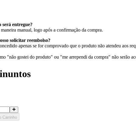
 será entregue?
de maneira manual, logo após a confirmação da compra.
osso solicitar reembolso?
oncedido apenas se for comprovado que o produto não atendeu aos requi
o "não gostei do produto" ou "me arrependi da compra" não serão ace
inuntos
o Carrinho