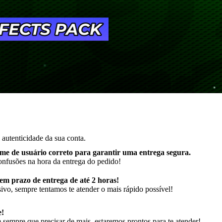
autenticidade da sua conta.
me de usuário correto para garantir uma entrega segura
.
onfusões na hora da entrega do pedido!
m prazo de entrega de até 2 horas!
ivo, sempre tentamos te atender o mais rápido possível!
e!
sempre que precisar de mais, estaremos prontos para te atender!