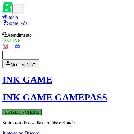
Início
Sobre Nós
Atendimento
ONLINE
0
Meu Usuário
INK GAME
INK GAME GAMEPASS
ESTAMOS ONLINE
Sorteios todos os dias no Discord 🚀✨
Junte-se ao Discord