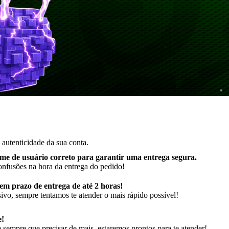
autenticidade da sua conta.
me de usuário correto para garantir uma entrega segura
.
onfusões na hora da entrega do pedido!
m prazo de entrega de até 2 horas!
ivo, sempre tentamos te atender o mais rápido possível!
e!
sempre que precisar de mais, estaremos prontos para te atender!