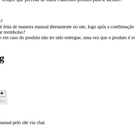
e?
 feita de maneira manual diretamente no site, logo após a confirmação
tar reembolso?
em caso do produto não ter sido entregue, uma vez que o produto é entr
g
nho
nual pelo site via chat.