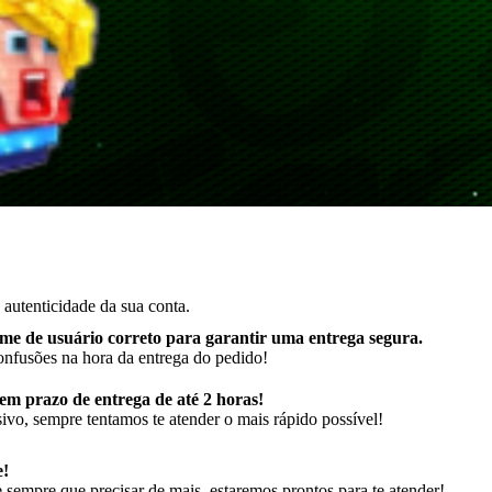
autenticidade da sua conta.
me de usuário correto para garantir uma entrega segura
.
onfusões na hora da entrega do pedido!
m prazo de entrega de até 2 horas!
ivo, sempre tentamos te atender o mais rápido possível!
e!
sempre que precisar de mais, estaremos prontos para te atender!