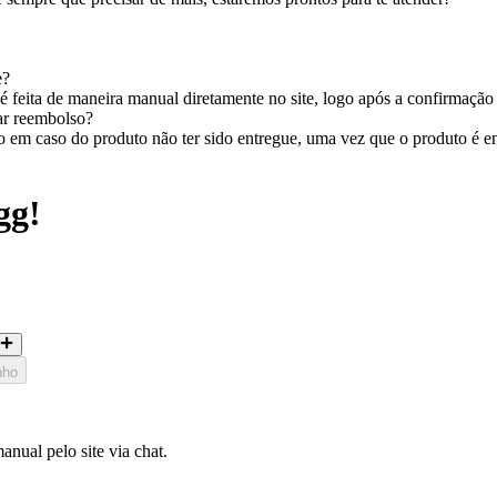
e?
 feita de maneira manual diretamente no site, logo após a confirmação
tar reembolso?
em caso do produto não ter sido entregue, uma vez que o produto é entr
gg!
nho
nual pelo site via chat.