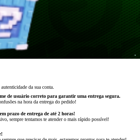
autenticidade da sua conta.
me de usuário correto para garantir uma entrega segura
.
onfusões na hora da entrega do pedido!
m prazo de entrega de até 2 horas!
ivo, sempre tentamos te atender o mais rápido possível!
e!
sempre que precisar de mais, estaremos prontos para te atender!