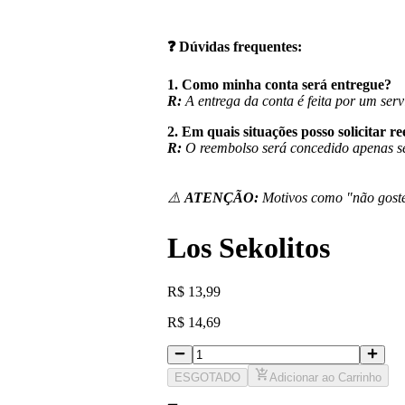
❓
Dúvidas frequentes:
1. Como minha conta será entregue?
R:
A entrega da conta é feita por um serv
2. Em quais situações posso solicitar r
R:
O reembolso será concedido apenas se
⚠️
ATENÇÃO:
Motivos como "não goste
Los Sekolitos
R
$
13,99
R
$
14,69
ESGOTADO
Adicionar ao Carrinho